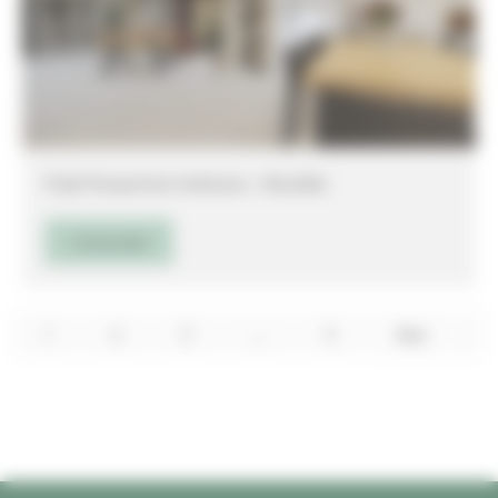
Projet Perspectives Intérieures _ Maureillas
Lire la suite
1
2
3
…
5
Next