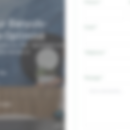
Prénom
*
r Banyuls-
Email
*
e Optimisé
yuls-sur-Mer. Optimisez vos
ions design et
Téléphone
*
Mer.
Message
*
 main.