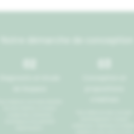
Notre démarche de conception
02
03
Diagnostic et étude
Conception et
de l’espace
propositions
créatives
ous réalisons une étude détaillée
de votre intérieur, en tenant
Nous élaborons des concepts
compte des contraintes
d’aménagement, incluant
techniques et du potentiel
ambiances, matériaux et mobilie
d’optimisation.
adaptés à votre vision et votre