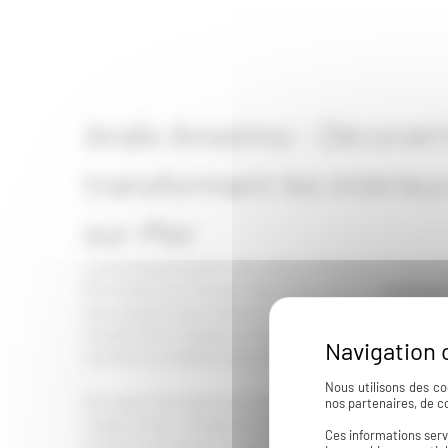
Anaïs Anselmo : Décoratr
transformant les intérieu
sur-Mer
Je suis Anaïs Anselmo, décoratrice d’intérieur et coach 
Mer et dans tout l’Hérault. Spécialisée dans les
aménageme
j’accompagne particuliers et investisseurs immobiliers da
transformation d’espaces. Mon expertise s’étend égalem
vos biens immobiliers avec efficacité.
Nous utilisons des co
Mon approche repose sur une méthodologie structurée qu
nos partenaires, de c
chaque projet. J’analyse vos besoins, comprends votre m
Ces informations serv
solutions sur mesure qui optimisent chaque mètre carr