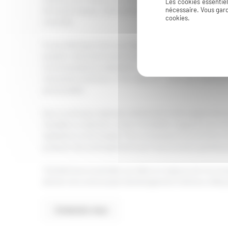
Les cookies essentie
de lourds travaux. Cette philosophie pragmatique rend la
nécessaire. Vous gard
cookies.
concrète.
Ce qui distingue mon accompagnement ? La visualisation
projeter clairement avant toute décision. Grâce à ces pro
recommandations détaillées, vous avancez sereinement da
mauvaises surprises !). Mon objectif : créer des intérieur
personnalité.
Que ce soit pour repenser entièrement votre espace de v
meublée ou valoriser un bien immobilier, j’apporte une vis
adaptées à votre budget. Ma connaissance du territoire
proposer des aménagements qui s’harmonisent parfaitement
Transformons ensemble vos idées en espaces de vie exc
donner vie à votre projet d’aménagement intérieur à Bany
Contactez-nous