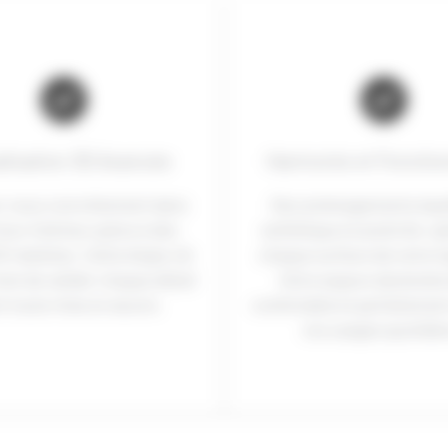
alisation 3D Avancée
Harmonie et Fonction
z-vous concrètement dans
Nos aménagements équi
utur intérieur grâce à des
esthétique et praticité, o
D réalistes. Cette étape clé
chaque surface de votre 
et de valider chaque détail
Votre espace deviendra
t toute mise en œuvre.
confortable et parfaitemen
vos usages quotidie