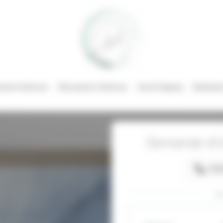
nts intérieurs
Rénovation intérieure
Home Staging
Réalisati
Demande d’i
078
o