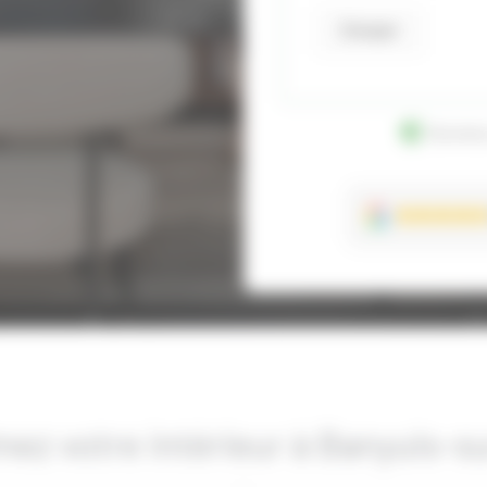
Envoyer
Données
mez votre intérieur à Banyuls-s