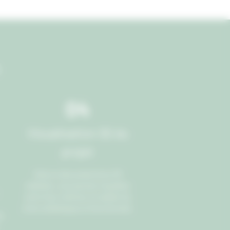
04
Visualisation 3D du
projet
Grâce à des projections 3D
réalistes, vous pouvez visualiser
votre futur intérieur et valider les
choix esthétiques et fonctionnels.
r,