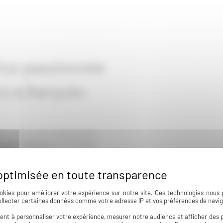
ice passionnée
rs à Banyuls-
déco intervenant à Banyuls-sur-
nts intérieurs
personnalisés,
ns leurs projets de
ent au
home staging
pour valoriser
okies pour améliorer votre expérience sur notre site. Ces technologies nous 
i place l’écoute au cœur de
ollecter certaines données comme votre adresse IP et vos préférences de navig
ode de vie et conçois des
ent à personnaliser votre expérience, mesurer notre audience et afficher des p
é… sans nécessairement engager