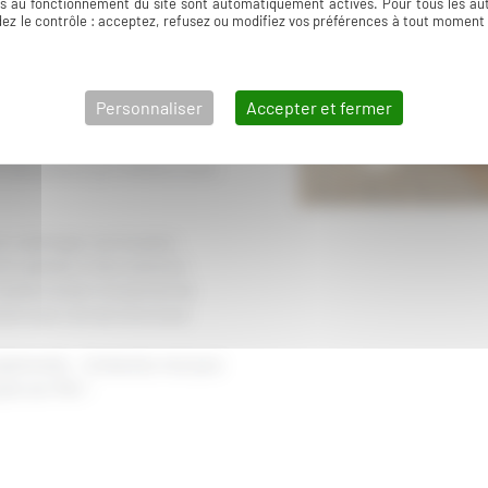
ls au fonctionnement du site sont automatiquement activés. Pour tous les aut
 décoration accessible et
ez le contrôle : acceptez, refusez ou modifiez vos préférences à tout moment
 3D qui vous permet de vous
Personnaliser
Accepter et fermer
jections réalistes et à mes
ns votre projet (finies les
s harmonieux qui reflètent votre
ie, aménager une location
ion globale et des solutions
 méditerranéen me permet de
 avec l’art de vivre local.
eptionnels… Contactez-moi pour
uls-sur-Mer !