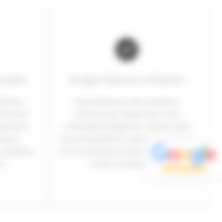
nalité
Budget Maîtrisé et Réaliste
librent
Nous élaborons des solutions
ptimisant
créatives qui respectent votre
logement.
enveloppe budgétaire. Obtenez des
 beau,
recommandations claires et adaptées
t adapté à
à vos contraintes financières pour une
ns.
totale transparence.