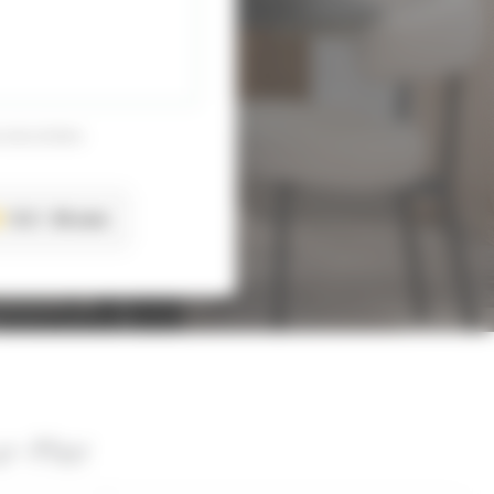
 sécurisées
5.0
36 avis
ur-Mer