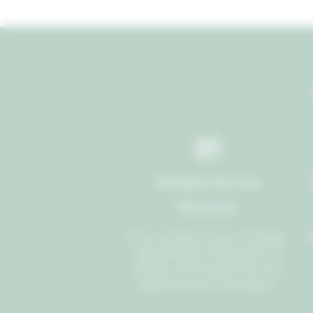
01
Analyse de vos
besoins
Nous commençons par un échange
N
approfondi pour comprendre vos
attentes, votre mode de vie et vos
inspirations pour votre espace.