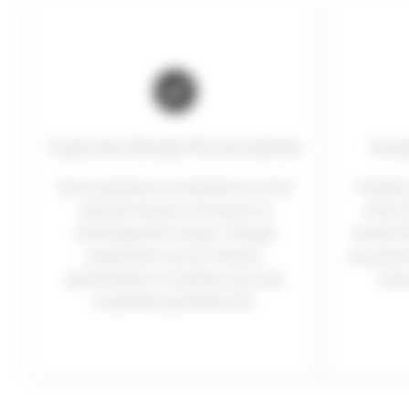
Expertise Design Personnalisée
Visu
Nous analysons vos besoins et votre
Projete
style de vie pour concevoir un
votre f
aménagement unique. Chaque
visuels 3
proposition est sur mesure,
vous perm
garantissant un intérieur qui vous
avan
ressemble parfaitement.