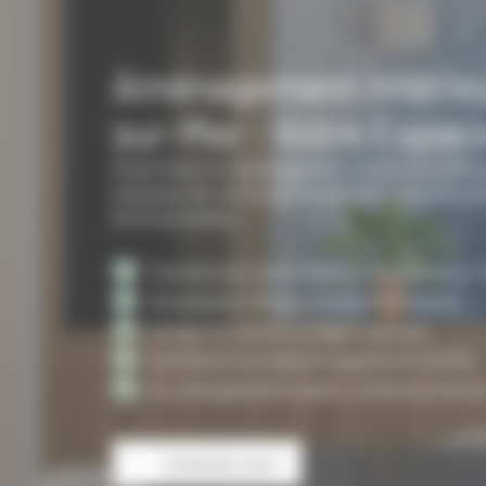
Aménagement Intérieu
sur-Mer : Votre Espac
Expertise en aménagement intérieur à Ban
espaces de vie et de travail avec des solut
fonctionnelles.
Transformez votre intérieur à Banyuls-sur-
Visualisation 3D pour projection sereine.
Design sur mesure, budget maîtrisé.
Optimisez vos espaces, gagnez en confort.
Accompagnement expert, solutions clés en
Contactez-nous