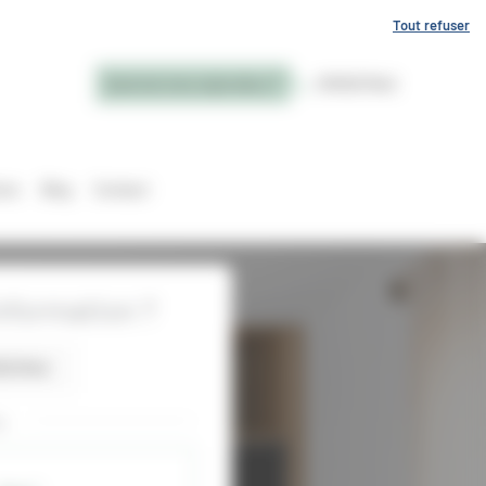
Tout refuser
Quel est mon style déco ?
0781557942
ons
Blog
Contact
nformation ?
1557942
u