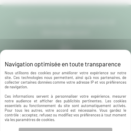
Notre méthode de conception et
d’aménagement
01
Prise de contact et analyse
Nous utilisons des cookies pour améliorer votre expérience sur notre
Nous débutons par un échange approfondi pour comprendre vos
site. Ces technologies nous permettent, ainsi qu'à nos partenaires, de
objectifs, l’identité de votre entreprise et les fonctionnalités
collecter certaines données comme votre adresse IP et vos préférences
de navigation.
attendues de vos espaces professionnels.
Ces informations servent à personnaliser votre expérience, mesurer
notre audience et afficher des publicités pertinentes. Les cookies
02
essentiels au fonctionnement du site sont automatiquement activés.
Pour tous les autres, votre accord est nécessaire. Vous gardez le
contrôle : acceptez, refusez ou modifiez vos préférences à tout moment
via les paramètres de cookies.
Diagnostic et étude d’espace