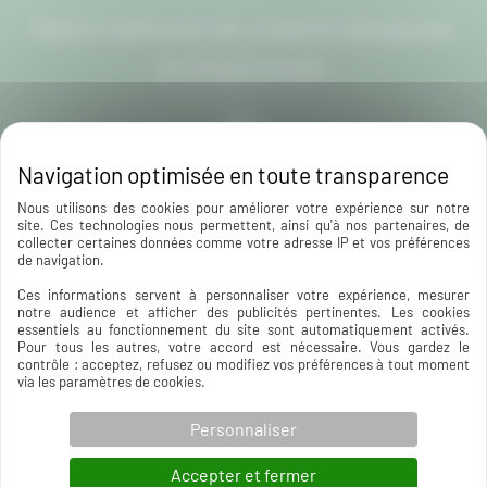
Notre méthode de création d’espaces
professionnels
01
Écoute et définition
Nous utilisons des cookies pour améliorer votre expérience sur notre
site. Ces technologies nous permettent, ainsi qu'à nos partenaires, de
Nous échangeons pour cerner vos besoins spécifiques, l’identité
collecter certaines données comme votre adresse IP et vos préférences
de votre entreprise et les fonctionnalités attendues pour vos
de navigation.
bureaux.
Ces informations servent à personnaliser votre expérience, mesurer
notre audience et afficher des publicités pertinentes. Les cookies
essentiels au fonctionnement du site sont automatiquement activés.
02
Pour tous les autres, votre accord est nécessaire. Vous gardez le
contrôle : acceptez, refusez ou modifiez vos préférences à tout moment
via les paramètres de cookies.
Analyse de l’espace
Personnaliser
Étude approfondie des lieux, de la configuration actuelle et des
contraintes techniques pour une optimisation spatiale de vos
Accepter et fermer